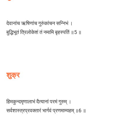
देवानांच ऋषिणांच गुरुंकांचन सन्निभं ।
बुद्धिभूतं त्रिलोकेशं तं नमामि बृहस्पतिं ॥5 ॥
शुक्र
हिमकुन्दमृणालाभं दैत्यानां परमं गुरुम् ।
सर्वशास्त्रप्रवक्तारं भार्गवं प्रणमाम्यहम् ॥6 ॥