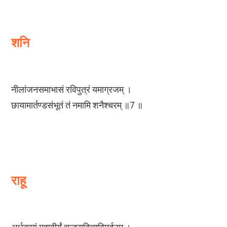
शनि
नीलांजनसमाभासं रविपुत्रं यमाग्रजम् ।
छायामार्तण्डसंभूतं तं नमामि शनैश्चरम् ॥7 ॥
राहू