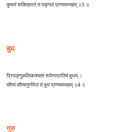
कुमारं शक्तिहस्तं तं मङ्गलं प्रणमाम्यहम् ॥3 ॥
बुध
प्रियङ्गुकलिकाश्यामं रूपेणाप्रतिमं बुधम् ।
सौम्यं सौम्यगुणोपेतं तं बुधं प्रणमाम्यहम् ॥4 ॥
गुरु