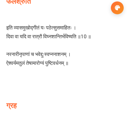
फलश्रुति
इति व्यासमुखोद्गीतं यः पठेत्सुसमाहितः ।
दिवा वा यदि वा रात्रौ विघ्नशान्तिर्भविष्यति ॥10 ॥
नरनारीनृपाणां च भवेद्दुःस्वप्ननाशनम् ।
ऐश्वर्यमतुलं तेषामारोग्यं पुष्टिवर्धनम् ॥
ग्रह