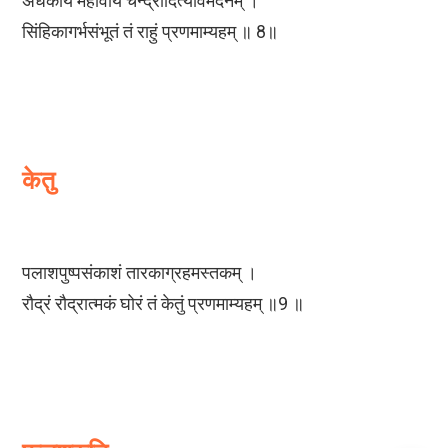
अर्धकायं महावीर्यं चन्द्रादित्यविमर्दनम् ।
सिंहिकागर्भसंभूतं तं राहुं प्रणमाम्यहम् ॥ 8॥
केतु
पलाशपुष्पसंकाशं तारकाग्रहमस्तकम् ।
रौद्रं रौद्रात्मकं घोरं तं केतुं प्रणमाम्यहम् ॥9 ॥