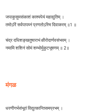
जपाकुसुमसंकाशं काश्यपेयं महाद्युतिम् ।
तमोऽरिं सर्वपापघ्नं प्रणतोऽस्मि दिवाकरम् ॥1 ॥
चंद्र दधिशङ्खतुषाराभं क्षीरोदार्णवसंभवम् ।
नमामि शशिनं सोमं शम्भोर्मुकुटभूषणम् ॥ 2॥
मंगळ
धरणीगर्भसंभूतं विद्युत्कान्तिसमप्रभम् ।